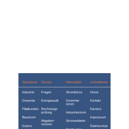
Strompreis
Service
Information
schnellstrom
Industrie
Fragen
Strombörse
Home
Gewerbe
Energieaudit
Gewerbe­
Kontakt
strom
Filialkunden
Rechnungs­
Karriere
prüfung
Industriestrom
Baustrom
Impressum
Abgaben­
Stromanbieter
rechner
Gastro
Datenschutz